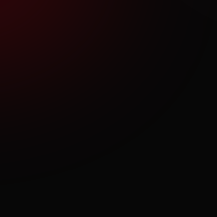
Ich habe die
Datenschutzerklärung
gelesen und
akzeptiere.
Nachricht senden
T
04261 – 67 06 0