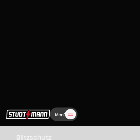
Deine Zukunft bei Studtmann
Projektassistenz
Zum
Blitzschutz
Jobangebot
(m/w/d)
Vollzeit
Ab sofort
Hemsbünde
Lagerist (m/w/d)
Zum
Vollzeit
Ab sofort
Jobangebot
Hemsbünde