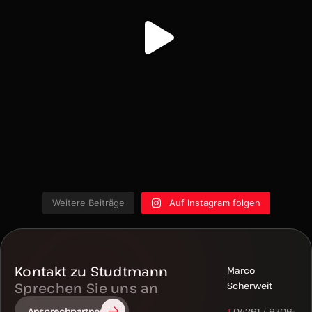
E
info@studtmann.de
Kontakt
Am Sägewerk 12
27386 Hemsbünde
T
04261 – 67 06 0
E
info@studtmann.de
Folgen Sie Studtmann
Unternehmen
Wir sind spezialisiert auf Mobilfunk, Systemtechnik,
Blitzschutz– und Elektroanlagen. Von unserer Filiale
in Hemsbünde, zwischen Bremen, Hamburg und
Hannover gelegen, können wir schnell und
kompetent auf Ihre Bedürfnisse eingehen.