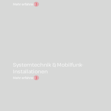
Alle Jobangebote anzeigen
Rückfragen
Wie können wir helfen?
Marco Scherweit
T
04261 / 6706-14
E
info@studtmann.de
Aktuelles
Folgen Sie
uns
Studtmann
News