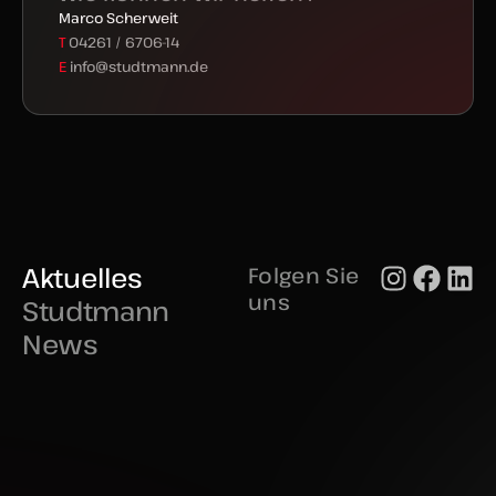
#fun #spaß
...
30
4
Weitere Beiträge
Auf Instagram folgen