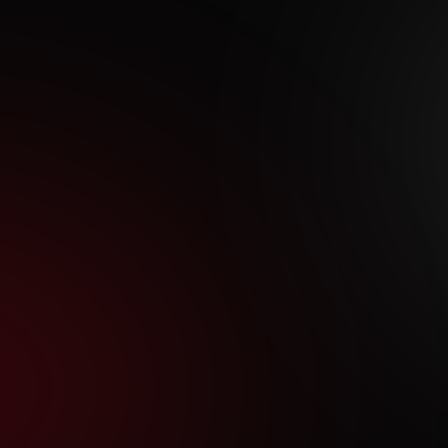
Kontakt zu Studtmann
Marco
Sprechen Sie uns an
Scherweit
T
04261 / 6706-
Ansprechpartner
14
E
info@studtmann.d
Kontaktformular