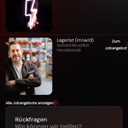
Echte Power kommt nicht nur aus der Leitung,
...
16
2
Nächster Stop: Sahara! 😅
-