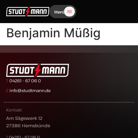
Menü
Benjamin Müßig
T
04261 – 67 06 0
E
info@studtmann.de
Kontakt
Am Sägewerk 12
27386 Hemsbünde
T
04261 – 67 06 0