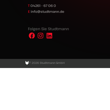
T
04261 – 67 06 0
E
info@studtmann.de
Folgen Sie Studtmann
© 2026 Studtmann GmbH