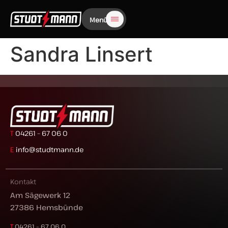
Menü
Sandra Linsert
T
04261 – 67 06 0
E
info@studtmann.de
Kontakt
Am Sägewerk 12
27386 Hemsbünde
T
04261 – 67 06 0